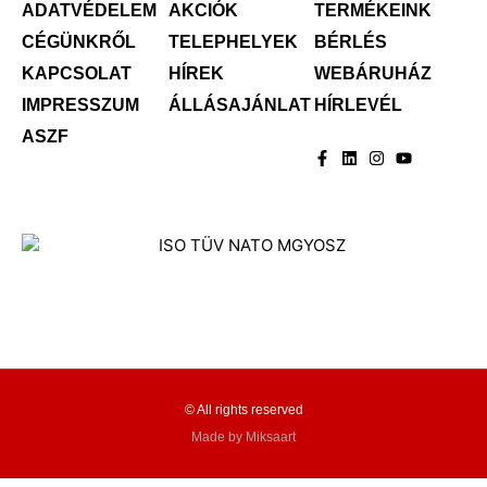
ADATVÉDELEM
AKCIÓK
TERMÉKEINK
CÉGÜNKRŐL
TELEPHELYEK
BÉRLÉS
KAPCSOLAT
HÍREK
WEBÁRUHÁZ
IMPRESSZUM
ÁLLÁSAJÁNLAT
HÍRLEVÉL
ASZF
© All rights reserved
Made by Miksaart