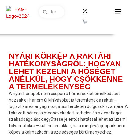
NYÁRI KÖRKÉP A RAKTÁRI
HATÉKONYSÁGRÓL: HOGYAN
LEHET KEZELNI A HŐSÉGET
ANÉLKÜL, HOGY CSÖKKENNE
A TERMELÉKENYSÉG
A nyári hónapok nem csupán a hőmérséklet emelkedését
hozzák el, hanem új kihívásokat is teremtenek a raktári,
logisztikai és anyagmozgatási területen dolgozók számára. A
fokozott hőség, a megnövekedett terhelés és az esetleges
szabadságolások együttese jelentős hatással lehet az üzemi
folyamatokra – különösen akkor, ha a meglévő géppark nem
képes alkalmazkodni a szélsőséges körülményekhez.