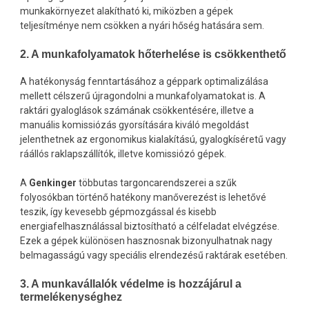
munkakörnyezet alakítható ki, miközben a gépek
teljesítménye nem csökken a nyári hőség hatására sem.
2. A munkafolyamatok hőterhelése is csökkenthető
A hatékonyság fenntartásához a géppark optimalizálása
mellett célszerű újragondolni a munkafolyamatokat is. A
raktári gyaloglások számának csökkentésére, illetve a
manuális komissiózás gyorsítására kiváló megoldást
jelenthetnek az ergonomikus kialakítású, gyalogkíséretű vagy
ráállós raklapszállítók, illetve komissiózó gépek.
A
Genkinger
többutas targoncarendszerei a szűk
folyosókban történő hatékony manőverezést is lehetővé
teszik, így kevesebb gépmozgással és kisebb
energiafelhasználással biztosítható a célfeladat elvégzése.
Ezek a gépek különösen hasznosnak bizonyulhatnak nagy
belmagasságú vagy speciális elrendezésű raktárak esetében.
3. A munkavállalók védelme is hozzájárul a
termelékenységhez