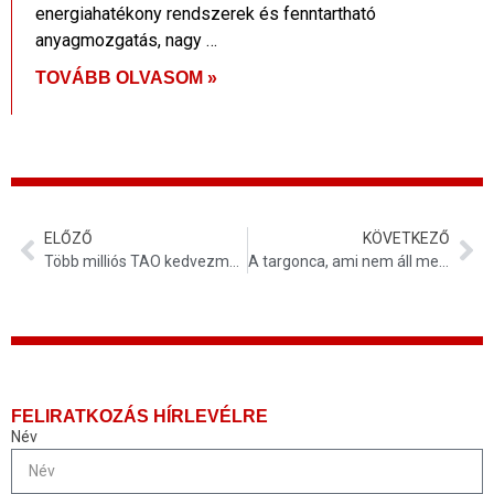
energiahatékony rendszerek és fenntartható
anyagmozgatás, nagy …
TOVÁBB OLVASOM »
ELŐZŐ
KÖVETKEZŐ
Több milliós TAO kedvezmény EP elektromos targoncára? Igen, ez valós!
A targonca, ami nem áll meg – avagy hogyan biztosítja a folyamatos működést egy jól felépített szerviz- és bérleti rendszer?
FELIRATKOZÁS HÍRLEVÉLRE
Név