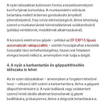
A nyári időszakban különösen fontos a kezelőszemélyzet
komfortjának biztosítása. A munkavédelmi előírások
betartása mellett érdemes gondoskodni árnyékolt
pihenőhelyekről, friss ivóvíz elérhetőségéről, illetve lehetőség
szerint a munkaterületek hőmérsékletének csökkentéséről
(például ventilátorok, mobilklímák alkalmazásával).
EP EXP15 típusú
A korszerű elektromos gépek – például az
automatizált raklapszállító
– szintén hozzájárulhat a kezelők
hosszabb távú terhelhetőségéhez, hiszen sok feladatot
elvégez kezelő nélkül is, amennyiben már tudja a dolgát.
4. A nyár a karbantartás és gépparkfrissítés
időszaka is lehet
Az év ezen időszakában – amennyiben a forgalom lehetővé
teszi – célszerű időt szánni a karbantartásra, illetve a géppark
állapotfelmérésére is. A nyári leállások vagy csökkentett
üzemű hetek ideális alkalmat biztosítanak új gépek
beállítására, próbaüzemre, illetve a dolgozók betanítására is.