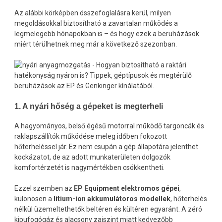
Az alábbi körképben összefoglalásra kerül, milyen
megoldásokkal biztosítható a zavartalan működés a
legmelegebb hónapokban is – és hogy ezek a beruházások
miért térülhetnek meg már a következő szezonban.
1. A nyári hőség a gépeket is megterheli
A hagyományos, belső égésű motorral működő targoncák és
raklapszállítók működése meleg időben fokozott
hőterheléssel jár. Ez nem csupán a gép állapotára jelenthet
kockázatot, de az adott munkaterületen dolgozók
komfortérzetét is nagymértékben csökkentheti.
Ezzel szemben az
EP Equipment elektromos gépei
,
különösen a
lítium-ion akkumulátoros modellek
, hőterhelés
nélkül üzemeltethetők beltéren és kültéren egyaránt. A zéró
kipufogógáz és alacsony zajszint miatt kedvezőbb