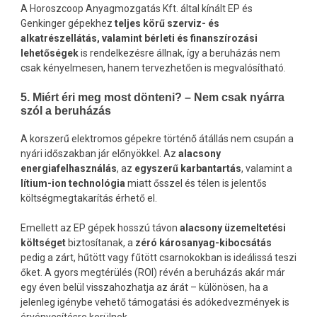
A Horoszcoop Anyagmozgatás Kft. által kínált EP és
Genkinger gépekhez
teljes körű szerviz- és
alkatrészellátás, valamint bérleti és finanszírozási
lehetőségek
is rendelkezésre állnak, így a beruházás nem
csak kényelmesen, hanem tervezhetően is megvalósítható.
5. Miért éri meg most dönteni? – Nem csak nyárra
szól a beruházás
A korszerű elektromos gépekre történő átállás nem csupán a
nyári időszakban jár előnyökkel. Az
alacsony
energiafelhasználás
, az
egyszerű karbantartás
, valamint a
lítium-ion technológia
miatt ősszel és télen is jelentős
költségmegtakarítás érhető el.
Emellett az EP gépek hosszú távon
alacsony üzemeltetési
költséget
biztosítanak, a
zéró károsanyag-kibocsátás
pedig a zárt, hűtött vagy fűtött csarnokokban is ideálissá teszi
őket. A gyors megtérülés (ROI) révén a beruházás akár már
egy éven belül visszahozhatja az árát – különösen, ha a
jelenleg igénybe vehető támogatási és adókedvezmények is