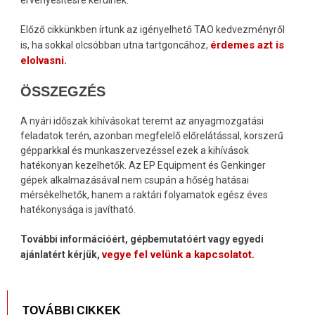
érvényesítésre kerülnek.
Előző cikkünkben írtunk az igényelhető TAO kedvezményről
érdemes azt is
is, ha sokkal olcsóbban utna tartgoncához,
elolvasni.
ÖSSZEGZÉS
A nyári időszak kihívásokat teremt az anyagmozgatási
feladatok terén, azonban megfelelő előrelátással, korszerű
gépparkkal és munkaszervezéssel ezek a kihívások
hatékonyan kezelhetők. Az EP Equipment és Genkinger
gépek alkalmazásával nem csupán a hőség hatásai
mérsékelhetők, hanem a raktári folyamatok egész éves
hatékonysága is javítható.
További információért, gépbemutatóért vagy egyedi
vegye fel velünk a kapcsolatot
.
ajánlatért kérjük,
TOVÁBBI CIKKEK