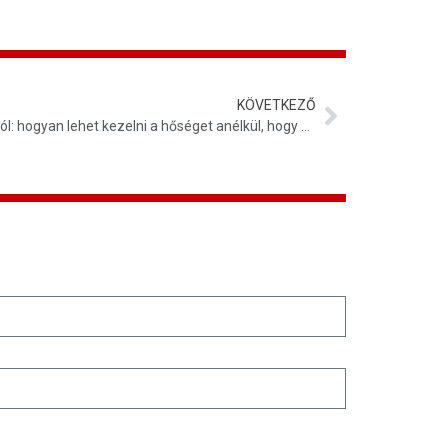
KÖVETKEZŐ
Nyári körkép a raktári hatékonyságról: hogyan lehet kezelni a hőséget anélkül, hogy csökkenne a termelékenység