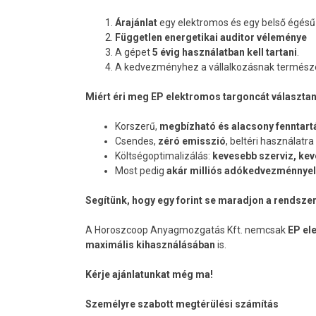
Árajánlat
egy elektromos és egy belső égésű 
Független energetikai auditor véleménye
A gépet
5 évig használatban kell tartani
.
A kedvezményhez a vállalkozásnak természet
Miért éri meg EP elektromos targoncát választan
Korszerű,
megbízható és alacsony fenntart
Csendes,
zéró emisszió
, beltéri használatra 
Költségoptimalizálás:
kevesebb szerviz, k
Most pedig
akár milliós adókedvezménnyel 
Segítünk, hogy egy forint se maradjon a rendsze
A Horoszcoop Anyagmozgatás Kft. nemcsak
EP el
maximális kihasználásában
is.
Kérje ajánlatunkat még ma!
Személyre szabott megtérülési számítás