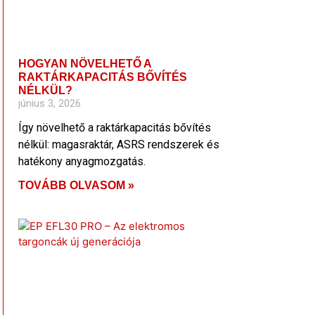
HOGYAN NÖVELHETŐ A
RAKTÁRKAPACITÁS BŐVÍTÉS
NÉLKÜL?
június 3, 2026
Így növelhető a raktárkapacitás bővítés
nélkül: magasraktár, ASRS rendszerek és
hatékony anyagmozgatás.
TOVÁBB OLVASOM »