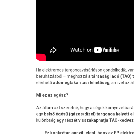
Ha elektromos targoncavásárláson gondolkodik, van 
beruházásból – méghozzá
a társasági adó (TAO) 
elérhető
adómegtakarítási lehetőség
, amivel az 
Mi ez az egész?
Az állam azt szeretné, hogy a cégek környezetbarát
egy
belső égésű (gázos/dízel) targonca helyett 
különbség
egy részét visszakaphatja TAO-kedve
Ez konkrétan annyit jelent, hogy az EP elektro