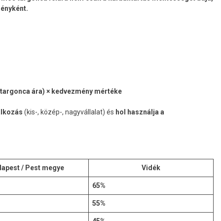
ményként.
 targonca ára) × kedvezmény mértéke
alkozás
(kis-, közép-, nagyvállalat) és
hol használja a
apest / Pest megye
Vidék
65%
55%
45%