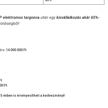
EP elektromos targonca
után egy
kisvállalkozás akár 65%-
lönbségből!
ára:
14 000 000 Ft
Ft
00 Ft
 5 évben is érvényesítheti a kedvezményt
!