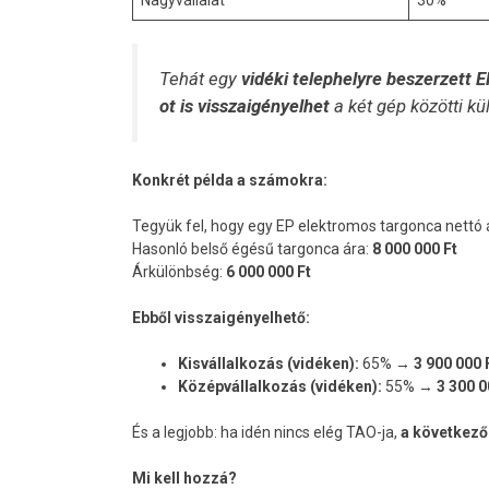
Tehát egy
vidéki telephelyre beszerzett 
ot is visszaigényelhet
a két gép közötti kü
Konkrét példa a számokra:
Tegyük fel, hogy egy EP elektromos targonca nettó 
Hasonló belső égésű targonca ára:
8 000 000 Ft
Árkülönbség:
6 000 000 Ft
Ebből visszaigényelhető:
Kisvállalkozás (vidéken):
65% →
3 900 000 
Középvállalkozás (vidéken):
55% →
3 300 0
És a legjobb: ha idén nincs elég TAO-ja,
a következő
Mi kell hozzá?