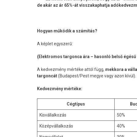
de akár az ár 65%-át visszakaphatja adókedvez
Hogyan működik a számítás?
A képlet egyszerű:
(Elektromos targonca ára – hasonló belső égésű
A kedvezmény mértéke attól függ,
mekkora a váll
targoncát
(Budapest/Pest megye vagy azon kívül).
Kedvezmény mértéke:
Cégtípus
Bud
Kisvállalkozás
50%
Középvállalkozás
40%
Nagyvállalat
30%