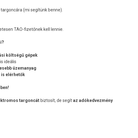
targoncára (mi segítünk benne).
esen TAO-fizetőnek kell lennie.
i?
ási költségű gépek
is ideális
evesebb üzemanyag
is elérhetők
rben!
ektromos targoncát
biztosít, de segít
az adókedvezmény