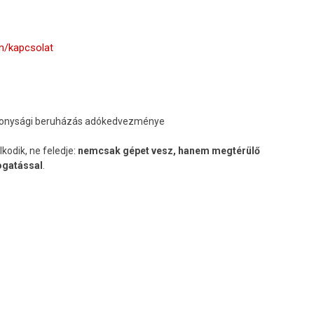
/kapcsolat
konysági beruházás adókedvezménye
odik, ne feledje:
nemcsak gépet vesz, hanem megtérülő
ogatással
.