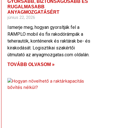
GYORSABB, BIZTONSÁGOSABB ÉS
RUGALMASABB
ANYAGMOZGATÁSÉRT
június 22, 2026
Ismerje meg, hogyan gyorsítják fel a
RAMPLO mobil és fix rakodórámpák a
teherautók, konténerek és raktárak be- és
kirakodását. Logisztikai szakértői
útmutató az anyagmozgatas.com oldalán.
TOVÁBB OLVASOM »