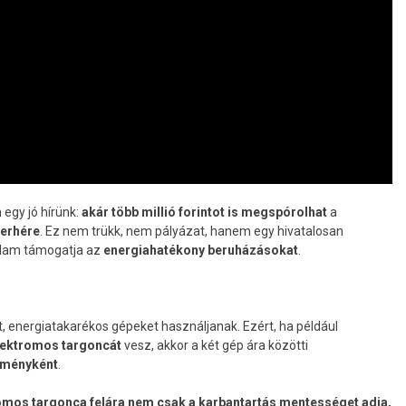
egy jó hírünk:
akár több millió forintot is megspórolhat
a
terhére
. Ez nem trükk, nem pályázat, hanem egy hivatalosan
állam támogatja az
energiahatékony beruházásokat
.
, energiatakarékos gépeket használjanak. Ezért, ha például
elektromos targoncát
vesz, akkor a két gép ára közötti
zményként
.
mos targonca felára nem csak a karbantartás mentességet adja,