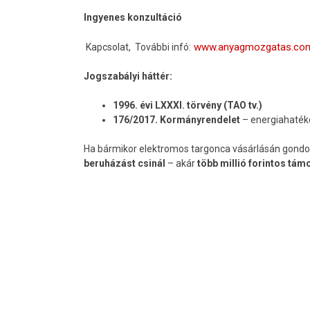
Ingyenes konzultáció
www.anyagmozgatas.com
Kapcsolat, További infó:
Jogszabályi háttér:
1996. évi LXXXI. törvény (TAO tv.)
176/2017. Kormányrendelet
– energiahaté
Ha bármikor elektromos targonca vásárlásán gondolk
beruházást csinál
– akár
több millió forintos tám