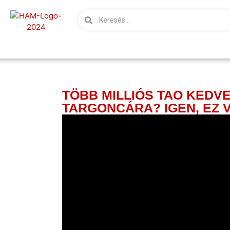
TÖBB MILLIÓS TAO KED
TARGONCÁRA? IGEN, EZ 