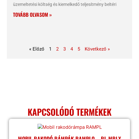
üzemeltetési költség és kiemelkedő teljesítmény beltéri
TOVÁBB OLVASOM »
« Előző
1
2
3
4
5
Következő »
KAPCSOLÓDÓ TERMÉKEK
MOBIL RAKODÓ RÁMPÁK RAMPLO – RL-MRLX