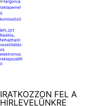
RPL201
Ráállós,
felhajtható
vezetőállás
os
elektromos
raklapszállít
ó
IRATKOZZON FEL A
HÍRLEVELÜNKRE