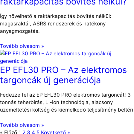
raktárkapacitás bővítés nélkül?
Így növelhető a raktárkapacitás bővítés nélkül:
magasraktár, ASRS rendszerek és hatékony
anyagmozgatás.
Tovább olvasom »
EP EFL30 PRO – Az elektromos
targoncák új generációja
Fedezze fel az EP EFL30 PRO elektromos targoncát! 3
tonnás teherbírás, Li-ion technológia, alacsony
üzemeltetési költség és kiemelkedő teljesítmény beltéri
Tovább olvasom »
« Előző
1
2
3
4
5
Következő »