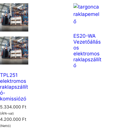
ES20-WA
Vezetőállás
os
elektromos
raklapszállít
ó
TPL251
elektromos
raklapszállít
ó-
komissiózó
5.334.000
Ft
(ÁFA-val)
4.200.000
Ft
(Nettó)