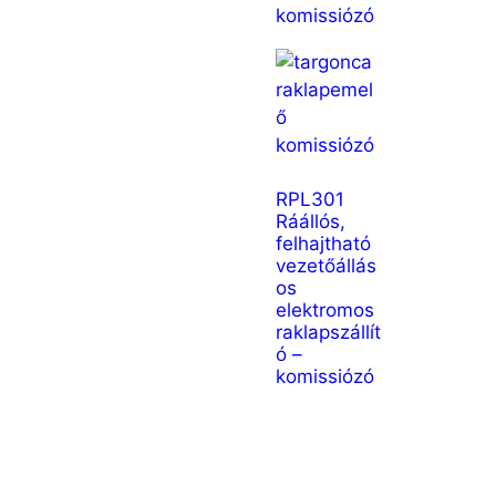
RPL301
Ráállós,
felhajtható
vezetőállás
os
elektromos
raklapszállít
ó –
komissiózó