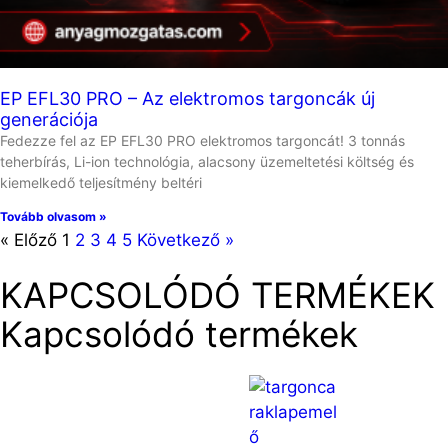
EP EFL30 PRO – Az elektromos targoncák új
generációja
Fedezze fel az EP EFL30 PRO elektromos targoncát! 3 tonnás
teherbírás, Li-ion technológia, alacsony üzemeltetési költség és
kiemelkedő teljesítmény beltéri
Tovább olvasom »
« Előző
1
2
3
4
5
Következő »
KAPCSOLÓDÓ TERMÉKEK
Kapcsolódó termékek