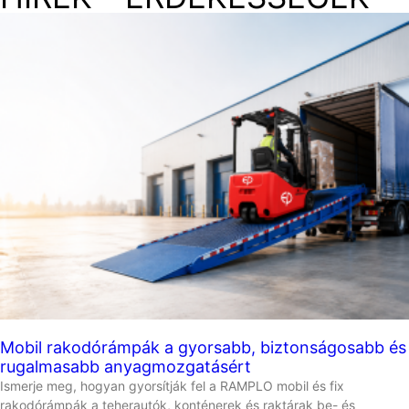
Mobil rakodórámpák a gyorsabb, biztonságosabb és
rugalmasabb anyagmozgatásért
Ismerje meg, hogyan gyorsítják fel a RAMPLO mobil és fix
rakodórámpák a teherautók, konténerek és raktárak be- és