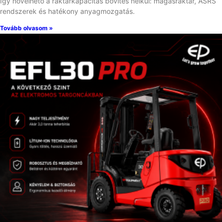
Így növelhető a raktárkapacitás bővítés nélkül: magasraktár, ASRS
rendszerek és hatékony anyagmozgatás.
Tovább olvasom »