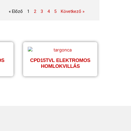
« Előző
1
2
3
4
5
Következő »
OS
CPD15TVL ELEKTROMOS
HOMLOKVILLÁS