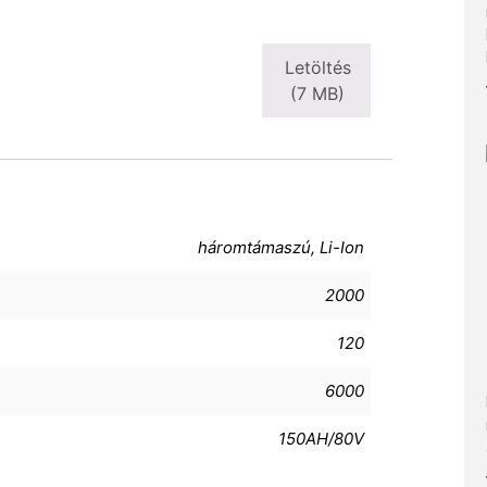
Letöltés
(7 MB)
háromtámaszú, Li-Ion
2000
120
6000
150AH/80V