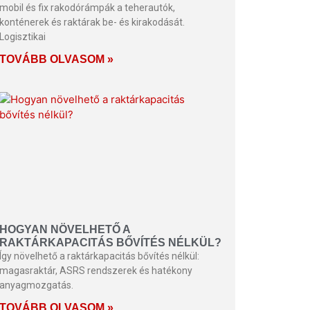
mobil és fix rakodórámpák a teherautók,
konténerek és raktárak be- és kirakodását.
Logisztikai
TOVÁBB OLVASOM »
HOGYAN NÖVELHETŐ A
RAKTÁRKAPACITÁS BŐVÍTÉS NÉLKÜL?
Így növelhető a raktárkapacitás bővítés nélkül:
magasraktár, ASRS rendszerek és hatékony
anyagmozgatás.
TOVÁBB OLVASOM »