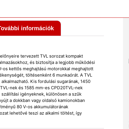
További információk
 előnyeire tervezett TVL sorozat kompakt
kalmazásokhoz, és biztosítja a legjobb működési
kW-os kettős meghajtású motorokkal meghajtott
ékenységét, töltésenként 6 munkaórát. A TVL
alkalmazható. Kis fordulási sugarának, 1450
TVL-nek és 1585 mm-es CPD20TVL-nek
 szállítási igényeknek, különösen a szűk
 nyújt a dokkban vagy oldalsó kamionokban
esítményű 80 V-os akkumulátorának
at lehetővé teszi az alkalmi töltést, így