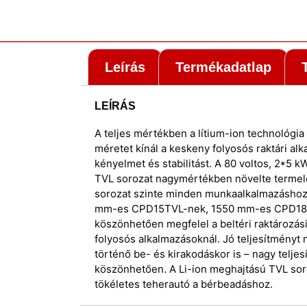
Leírás
Termékadatlap
LEÍRÁS
A teljes mértékben a lítium-ion technológia
méretet kínál a keskeny folyosós raktári al
kényelmet és stabilitást. A 80 voltos, 2*5 
TVL sorozat nagymértékben növelte termel
sorozat szinte minden munkaalkalmazáshoz 
mm-es CPD15TVL-nek, 1550 mm-es CPD18
köszönhetően megfelel a beltéri raktározási
folyosós alkalmazásoknál. Jó teljesítményt
történő be- és kirakodáskor is – nagy telj
köszönhetően. A Li-ion meghajtású TVL soroz
tökéletes teherautó a bérbeadáshoz.