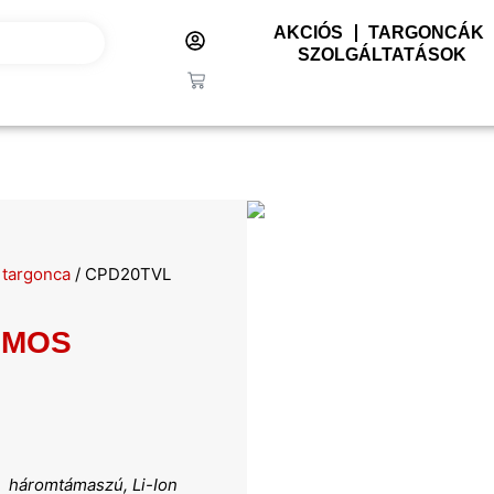
AKCIÓS
TARGONCÁK
SZOLGÁLTATÁSOK
 targonca
/ CPD20TVL
OMOS
háromtámaszú, Li-Ion