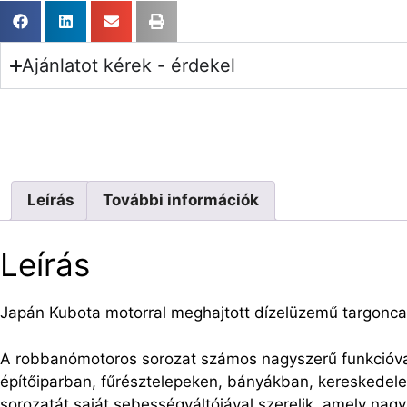
Ajánlatot kérek - érdekel
Leírás
További információk
Leírás
Japán Kubota motorral meghajtott dízelüzemű targonca
A robbanómotoros sorozat számos nagyszerű funkcióval
építőiparban, fűrésztelepeken, bányákban, kereskedele
sorozatát saját sebességváltójával szerelik, amely nagy