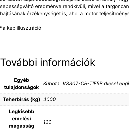
sebességváltó eredménye rendkívüli, mivel a targoncán
hajtásának érzékenységét is, ahol a motor teljesítmén
*a kép illusztráció
További információk
Egyéb
Kubota: V3307-CR-TIE5B diesel eng
tulajdonságok
Teherbírás (kg)
4000
Legkisebb
emelési
120
magasság