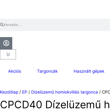
Akciós
Targoncák
Használt gépek
Kezdőlap
/
EP
/
Dízelüzemű homlokvillás targonca
/ CPC
CPCD40 Dízelüzemű ho