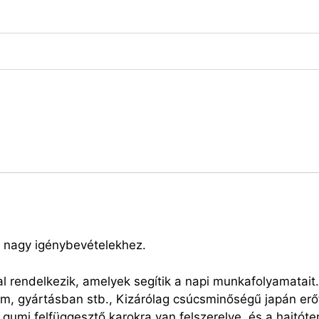
 nagy igénybevételekhez.
 rendelkezik, amelyek segítik a napi munkafolyamatait
m, gyártásban stb., Kizárólag csúcsminőségű japán erőf
 gumi felfüggesztő karokra van felszerelve, és a hajtóte