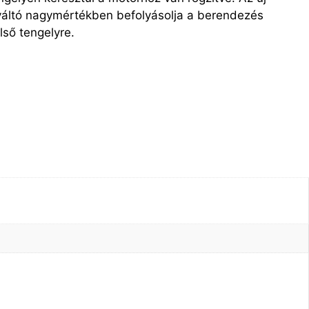
gváltó nagymértékben befolyásolja a berendezés
lső tengelyre.