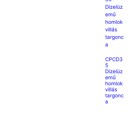
CPCD3
5
Dízelüz
emű
homlok
villás
targonc
a