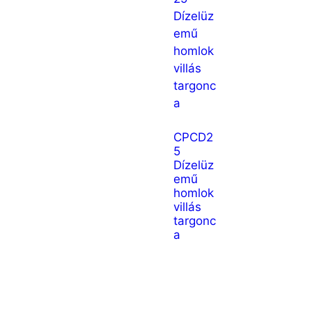
CPCD2
5
Dízelüz
emű
homlok
villás
targonc
a