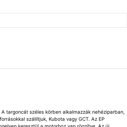
. A targoncát széles körben alkalmazzák nehéziparban,
orrásokkal szállítjuk, Kubota vagy GCT. Az EP
ngelyen keresztül a motorhoz van rögzítve. Az új