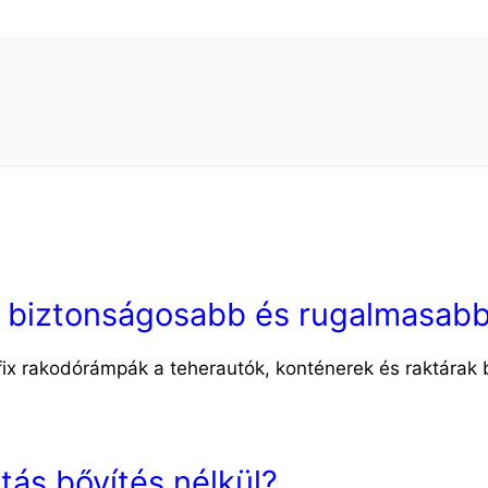
, biztonságosabb és rugalmasab
ix rakodórámpák a teherautók, konténerek és raktárak b
tás bővítés nélkül?