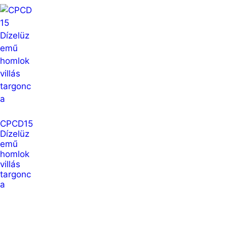
CPCD15
Dízelüz
emű
homlok
villás
targonc
a