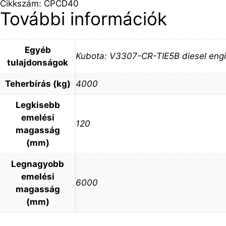
Cikkszám: CPCD40
További információk
Egyéb
Kubota: V3307-CR-TIE5B diesel eng
tulajdonságok
Teherbírás (kg)
4000
Legkisebb
emelési
120
magasság
(mm)
Legnagyobb
emelési
6000
magasság
(mm)