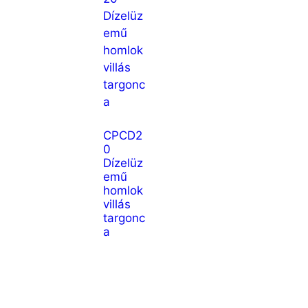
CPCD2
0
Dízelüz
emű
homlok
villás
targonc
a