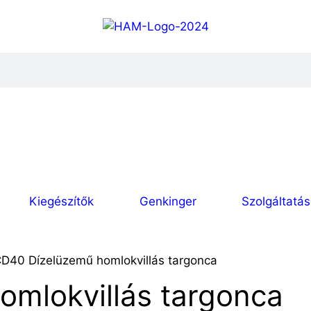
Kiegészítők
Genkinger
Szolgáltatá
D40 Dízelüzemű homlokvillás targonca
mlokvillás targonca