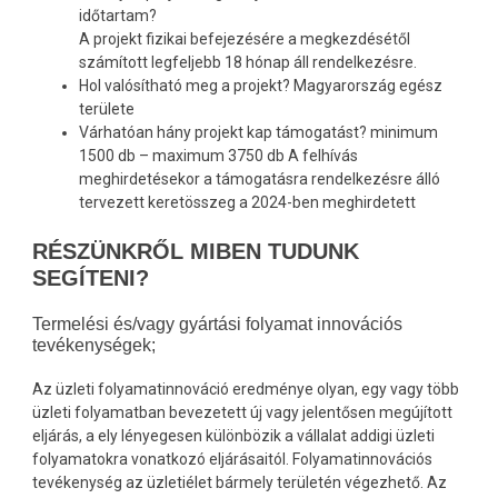
időtartam?
A projekt fizikai befejezésére a megkezdésétől
számított legfeljebb 18 hónap áll rendelkezésre.
Hol valósítható meg a projekt? Magyarország egész
területe
Várhatóan hány projekt kap támogatást? minimum
1500 db – maximum 3750 db A felhívás
meghirdetésekor a támogatásra rendelkezésre álló
tervezett keretösszeg a 2024-ben meghirdetett
RÉSZÜNKRŐL MIBEN TUDUNK
SEGÍTENI?
Termelési és/vagy gyártási folyamat innovációs
tevékenységek;
Az üzleti folyamatinnováció eredménye olyan, egy vagy több
üzleti folyamatban bevezetett új vagy jelentősen megújított
eljárás, a ely lényegesen különbözik a vállalat addigi üzleti
folyamatokra vonatkozó eljárásaitól. Folyamatinnovációs
tevékenység az üzletiélet bármely területén végezhető. Az