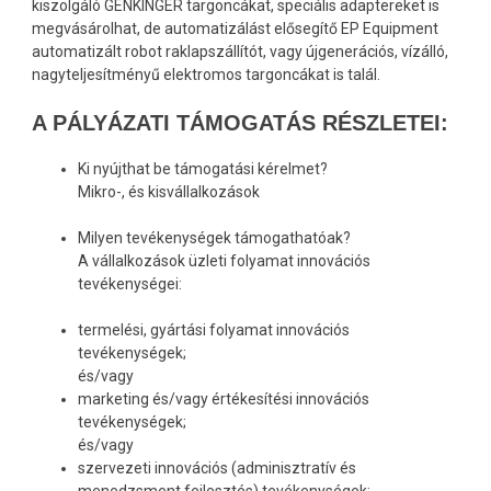
kiszolgáló GENKINGER targoncákat, speciális adaptereket is
megvásárolhat, de automatizálást elősegítő EP Equipment
automatizált robot raklapszállítót, vagy újgenerációs, vízálló,
nagyteljesítményű elektromos targoncákat is talál.
A PÁLYÁZATI TÁMOGATÁS RÉSZLETEI:
Ki nyújthat be támogatási kérelmet?
Mikro-, és kisvállalkozások
Milyen tevékenységek támogathatóak?
A vállalkozások üzleti folyamat innovációs
tevékenységei:
termelési, gyártási folyamat innovációs
tevékenységek;
és/vagy
marketing és/vagy értékesítési innovációs
tevékenységek;
és/vagy
szervezeti innovációs (adminisztratív és