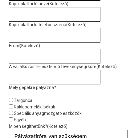
Kapcsolattartó neve
(Kötelező)
Kapcsolattartó telefonszáma
(Kötelező)
Email
(Kötelező)
A vállalkozás fejlesztendő tevékenységi köre
(Kötelező)
Mely gépekre pályázna?
Targonca
Raklapemelők, békák
Speciális anyagmozgató eszközök
Egyéb
Miben segíthetünk?
(Kötelező)