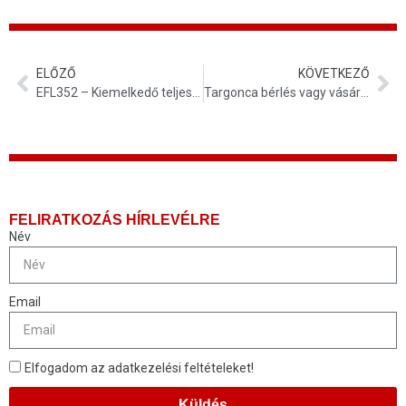
ELŐZŐ
KÖVETKEZŐ
EFL352 – Kiemelkedő teljesítmény és megbízhatóság nehéz terepre, kültéri használatra – egy targonca átadás története
Targonca bérlés vagy vásárlás? Mutatjuk az előnyöket és hátrányokat
FELIRATKOZÁS HÍRLEVÉLRE
Név
Email
Elfogadom az adatkezelési feltételeket!
Küldés