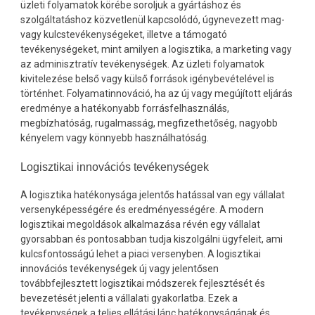
üzleti folyamatok körébe soroljuk a gyártáshoz és
szolgáltatáshoz közvetlenül kapcsolódó, úgynevezett mag-
vagy kulcstevékenységeket, illetve a támogató
tevékenységeket, mint amilyen a logisztika, a marketing vagy
az adminisztratív tevékenységek. Az üzleti folyamatok
kivitelezése belső vagy külső források igénybevételével is
történhet. Folyamatinnováció, ha az új vagy megújított eljárás
eredménye a hatékonyabb forrásfelhasználás,
megbízhatóság, rugalmasság, megfizethetőség, nagyobb
kényelem vagy könnyebb használhatóság.
Logisztikai innovációs tevékenységek
A logisztika hatékonysága jelentős hatással van egy vállalat
versenyképességére és eredményességére. A modern
logisztikai megoldások alkalmazása révén egy vállalat
gyorsabban és pontosabban tudja kiszolgálni ügyfeleit, ami
kulcsfontosságú lehet a piaci versenyben. A logisztikai
innovációs tevékenységek új vagy jelentősen
továbbfejlesztett logisztikai módszerek fejlesztését és
bevezetését jelenti a vállalati gyakorlatba. Ezek a
tevékenységek a teljes ellátási lánc hatékonyságának és