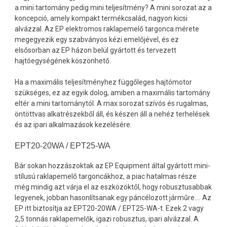
a mini tartomány pedig mini teljesítmény? A mini sorozat az a
koncepció, amely kompakt termékcsalád, nagyon kicsi
alvázzal. Az EP elektromos raklapemelő targonca mérete
megegyezik egy szabványos kézi emelőjével, és ez
elsősorban az EP házon belül gyártott és tervezett
hajtóegységének köszönhető.
Ha a maximális teljesítményhez függőleges hajtómotor
szükséges, ez az egyik dolog, amiben a maximális tartomány
eltér a mini tartománytól. A max sorozat szívós és rugalmas,
öntöttvas alkatrészekből áll, és készen áll a nehéz terhelések
és az ipari alkalmazások kezelésére.
EPT20-20WA / EPT25-WA
Bár sokan hozzászoktak az EP Equipment által gyártott mini-
stílusú raklapemelő targoncákhoz, a piac hatalmas része
még mindig azt várja el az eszközöktől, hogy robusztusabbak
legyenek, jobban hasonlítsanak egy páncélozott járműre…. Az
EP itt biztosítja az EPT20-20WA / EPT25-WA-t. Ezek 2 vagy
2,5 tonnás raklapemelők, igazi robusztus, ipari alvázzal. A