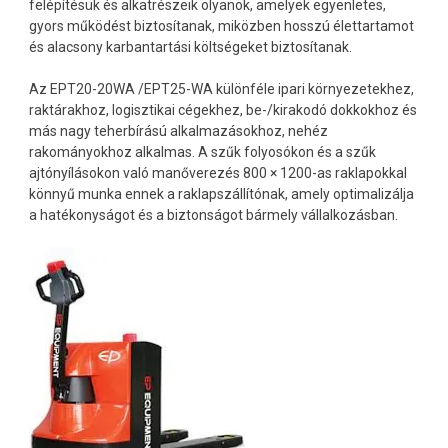
felépítésük és alkatrészeik olyanok, amelyek egyenletes,
gyors működést biztosítanak, miközben hosszú élettartamot
és alacsony karbantartási költségeket biztosítanak.
Az EPT20-20WA /EPT25-WA különféle ipari környezetekhez,
raktárakhoz, logisztikai cégekhez, be-/kirakodó dokkokhoz és
más nagy teherbírású alkalmazásokhoz, nehéz
rakományokhoz alkalmas. A szűk folyosókon és a szűk
ajtónyílásokon való manőverezés 800 × 1200-as raklapokkal
könnyű munka ennek a raklapszállítónak, amely optimalizálja
a hatékonyságot és a biztonságot bármely vállalkozásban.