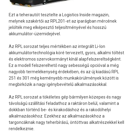
Ezt a teherautót tesztelte a Logistics Inside magazin,
melynek szakértői az RPL201-et az iparágban mércének
jelölték meg elképesztő teljesítményével és hosszú
akkumulátor-üzemidejével.
Az RPL sorozat teljes mértékben az integrált Li-Ion
akkumulátortechnológia köré tervezett, gyors, alkalmi töltést
és elektromos szervokormányt kínál alapfelszereltségként.
Ez a modell felszerelhető nagy sebességű opcióval a még
nagyobb termelékenység érdekében, és az új kiadású RPL
251 és 301 még keményebb munkakörülmények között is
megbirkózik a nagy igénybevételű alkalmazásokkal.
Az RPL sorozat a tökéletes gép bármilyen közepes és nagy
távolságú szállítási feladathoz a raktáron belül, valamint a
dokkban történő be- és kirakodáshoz és a rakodóhelyi
alkalmazásokhoz. Ezekhez az alkalmazásokhoz a
targoncáknak nagy teherbírású, öntöttvas alkatrészekkel kell
rendelkeznie.