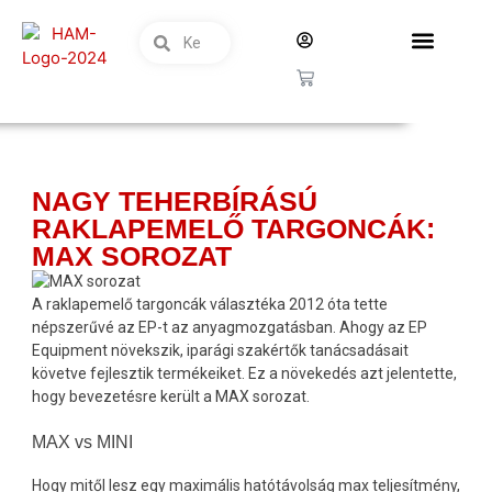
NAGY TEHERBÍRÁSÚ
RAKLAPEMELŐ TARGONCÁK:
MAX SOROZAT
A raklapemelő targoncák választéka 2012 óta tette
népszerűvé az EP-t az anyagmozgatásban. Ahogy az EP
Equipment növekszik, iparági szakértők tanácsadásait
követve fejlesztik termékeiket. Ez a növekedés azt jelentette,
hogy bevezetésre került a MAX sorozat.
MAX vs MINI
Hogy mitől lesz egy maximális hatótávolság max teljesítmény,