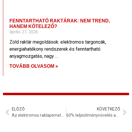
FENNTARTHATÓ RAKTÁRAK: NEM TREND,
HANEM KÖTELEZŐ?
április 27, 2026
Zöld raktár megoldások: elektromos targoncák,
energiahatékony rendszerek és fenntartható
anyagmozgatás, nagy …
TOVÁBB OLVASOM »
ELŐZŐ
KÖVETKEZŐ
Az elektromos raklapemelők következő generációja: F-sorozat
60% teljesítménynövelés az emeletes polcrendszerű áruházakban? Igen! A JX családdal!