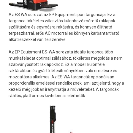
Az ES WA sorozat az EP Equipment ipari targoncája. Ez a
targonca tökéletes választás különböző méretű raklapok
szállítására és egymásra rakására, és könnyen állítható
terpeszkarral, erős AC motorral és könnyen karbantartható
alkatrészekkel van felszerelve.
Az EP Equipment ES-WA sorozata ideális targonca több
munkafeladat optimalizálásához, tökéletes megoldás a nem
szabványosított raklapokhoz. Ez a modell különféle
raktárakban és gyártó létesítményekben való emelésre és
mozgatásra alkalmas. Az ES WA targoncák opcionálisan
proporcionális emeléssel rendelkeznek, ami azt jelenti, hogy a
kezelő még jobban irányíthatja a műveleteket. A targoncák
ráállós, platformos kivitelben is elérhetők.