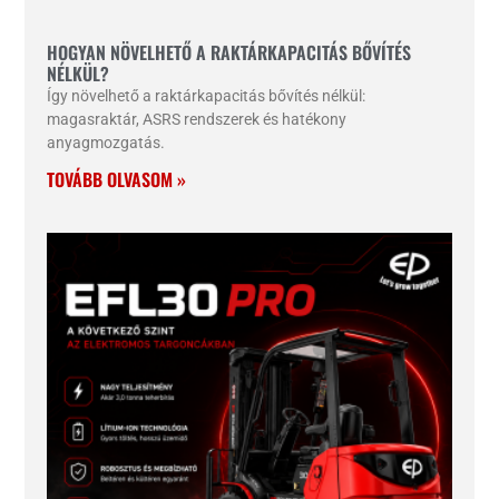
HOGYAN NÖVELHETŐ A RAKTÁRKAPACITÁS BŐVÍTÉS
NÉLKÜL?
Így növelhető a raktárkapacitás bővítés nélkül:
magasraktár, ASRS rendszerek és hatékony
anyagmozgatás.
TOVÁBB OLVASOM »