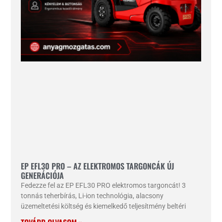
EP EFL30 PRO – AZ ELEKTROMOS TARGONCÁK ÚJ
GENERÁCIÓJA
Fedezze fel az EP EFL30 PRO elektromos targoncát! 3
tonnás teherbírás, Li-ion technológia, alacsony
üzemeltetési költség és kiemelkedő teljesítmény beltéri