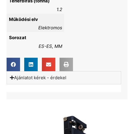
Teherbírás (tonna)
1.2
Működési elv
Elektromos
Sorozat
ES-ES, MM
Ajánlatot kérek - érdekel