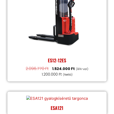
ES12-12ES
2.096.770
Ft
1.524.000
Ft
(ÁFA-val)
1.200.000
Ft
(Nettó)
ESA121